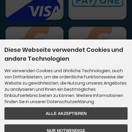
Diese Webseite verwendet Cookies und
andere Technologien
Wir verwenden Cookies und ähnliche Technologien, auch
Sie haben folgende Zahlungsmöglichkeiten:
von Drittanbietern, um die ordentliche Funktionsweise der
- Vorkasse per Überweisung
Website zu gewährleisten, die Nutzung unseres Angebotes
- Zahlung per Kreditkare - Mastercard / Visacard
zu analysieren und Ihnen ein bestmögliches
Über PayPal Checkout:
Einkaufserlebnis bieten zu können. Weitere Informationen
- Zahlung per PayPal
finden Sie in unserer Datenschutzerklärung.
- Zahlung per PayPal Express
- Zahlung per Kreditkarte
- Zahlung per SEPA-Lastschrift
ALLE AKZEPTIEREN
- Zahlung per Rechnung (über Ratepay)
- Kauf auf Rechnung - NUR für Behörden, Kommunen, kirchliche oder gemeinnützige Einrich
tungen, AöR oder KöR
NUR NOTWENDIGE